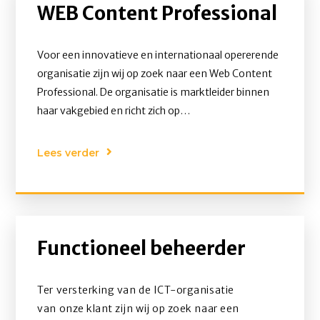
WEB Content Professional
Voor een innovatieve en internationaal opererende
organisatie zijn wij op zoek naar een Web Content
Professional. De organisatie is marktleider binnen
haar vakgebied en richt zich op
consumentenproducten die dagelijks door
miljoenen mensen worden gebruikt. Vanuit een
Lees verder
moderne digitale omgeving wordt continu gewerkt
aan de optimale online klantbeleving.Ter uitbreiding
van het e-commerce team zoeken wij een
nauwkeurige contentprofessional die energie krijgt
van het beheren, optimaliseren en publiceren van
Functioneel beheerder
online content.
Ter versterking van de ICT-organisatie
van onze klant zijn wij op zoek naar een