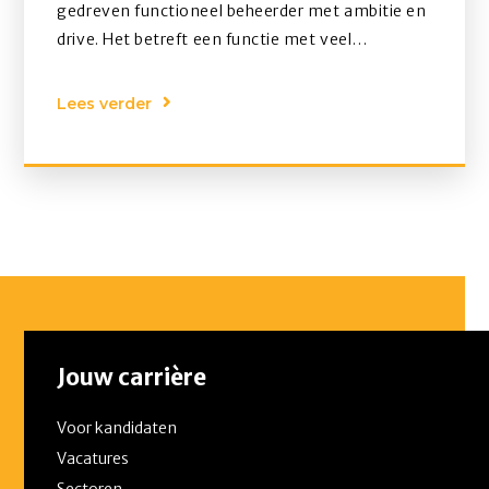
gedreven functioneel beheerder met ambitie en
drive. Het betreft een functie met veel
mogelijkheden voor je persoonlijke
ontwikkeling.
Heb jij meerdere jaren ervaring als
Lees verder
functioneel beheerder en zoek jij een functie met
uitdaging en groei mogelijkheden? Reageer dan
snel op deze vacature! Locatie (Arnhem/Hybride).
Jouw carrière
Voor kandidaten
Vacatures
Sectoren