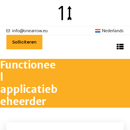
info@onearrow.eu
Nederlands
Solliciteren
Functionee
l
applicatieb
eheerder