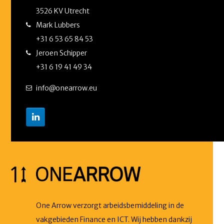
3526 KV Utrecht
Mark Lubbers
+31 6 53 65 84 53
Jeroen Schipper
+31 6 19 41 49 34
info@onearrow.eu
One Arrow verzorgt arbeidsbemiddeling in de
vakgebieden Finance en ICT. Wij hebben dankzij