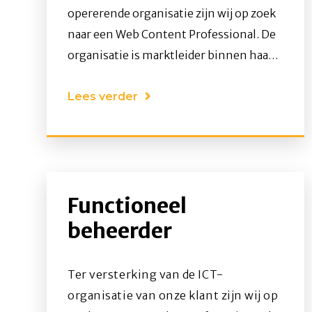
opererende organisatie zijn wij op zoek
naar een Web Content Professional. De
organisatie is marktleider binnen haar
vakgebied en richt zich op
consumentenproducten die dagelijks
Lees verder
door miljoenen mensen worden
gebruikt. Vanuit een moderne digitale
omgeving wordt continu gewerkt aan
de optimale online klantbeleving.Ter
Functioneel
uitbreiding van het e-commerce team
zoeken wij een nauwkeurige
beheerder
contentprofessional die energie krijgt
van het beheren, optimaliseren en
Ter versterking van de ICT-
publiceren van online content.
organisatie van onze klant zijn wij op