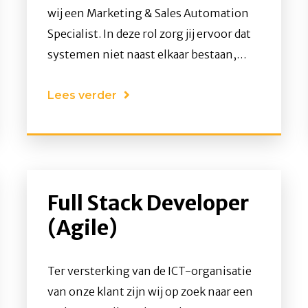
wij een Marketing & Sales Automation
Specialist. In deze rol zorg jij ervoor dat
systemen niet naast elkaar bestaan,
maar écht samenwerken. Jij creëert
structuur, inzicht en schaalbaarheid
Lees verder
binnen commerciële en operationele
processen.
Full Stack Developer
(Agile)
Ter versterking van de ICT-organisatie
van onze klant zijn wij op zoek naar een