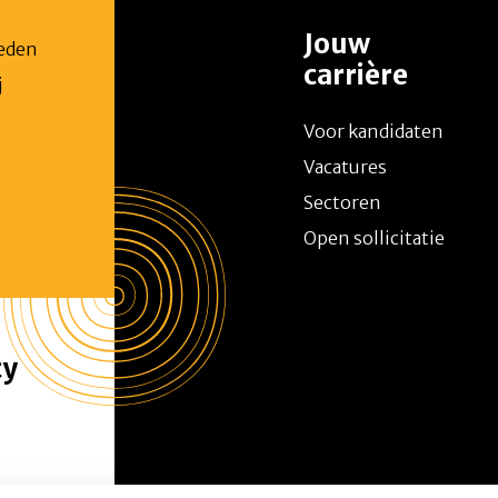
Jouw
ieden
carrière
j
n
Voor kandidaten
Vacatures
Sectoren
Open sollicitatie
cy