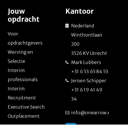
Jouw
Kantoor
opdracht
Nederland
Voor
Winthontlaan
opdrachtgevers
200
Werving en
3526 KV Utrecht
Selectie
Mark Lubbers
Interim
+31 6 53 65 84 53
professionals
Jeroen Schipper
Interim
+31 6 19 41 49
Recruitment
34
Executive Search
info@onearrow.eu
Outplacement