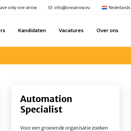
 have only one arrow
info@onearrow.eu
Nederlands
rs
Kandidaten
Vacatures
Over ons
Automation
Specialist
Voor een groeiende organisatie zoeken