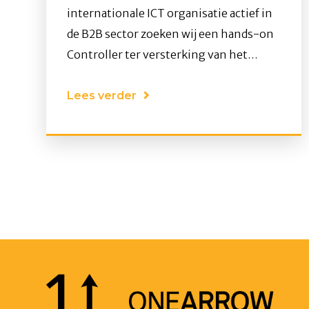
internationale ICT organisatie actief in
de B2B sector zoeken wij een hands-on
Controller ter versterking van het
Nederlandse Finance team. Het betreft
een functie met veel mogelijkheden
Lees verder
voor je persoonlijke ontwikkeling. Ben
je op zoek naar een brede functie bij een
leuk bedrijf met uitdaging en groei
mogelijkheden? Reageer dan snel op
deze vacature! Locatie regio Amersfoort
(Fulltime/Parttime/Hybride).