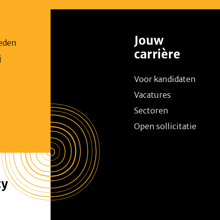
Jouw
ieden
carrière
j
n
Voor kandidaten
Vacatures
Sectoren
Open sollicitatie
cy