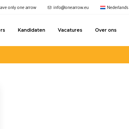
 have only one arrow
info@onearrow.eu
Nederlands
rs
Kandidaten
Vacatures
Over ons