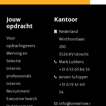
Jouw
Kantoor
opdracht
Nederland
Voor
Winthontlaan
opdrachtgevers
200
Werving en
3526 KV Utrecht
Selectie
Mark Lubbers
Interim
+31 6 53 65 84 53
professionals
Jeroen Schipper
Interim
+31 6 19 41 49
Recruitment
34
Executive Search
info@onearrow.eu